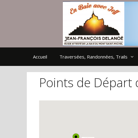
Aller
au
contenu
Accueil
Traversées, Randonnées, Trails
Points de Départ 